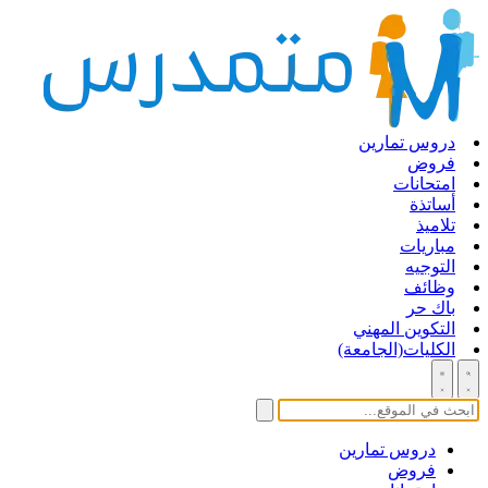
دروس تمارين
فروض
امتحانات
أساتذة
تلاميذ
مباريات
التوجيه
وظائف
باك حر
التكوين المهني
الكليات(الجامعة)
دروس تمارين
فروض