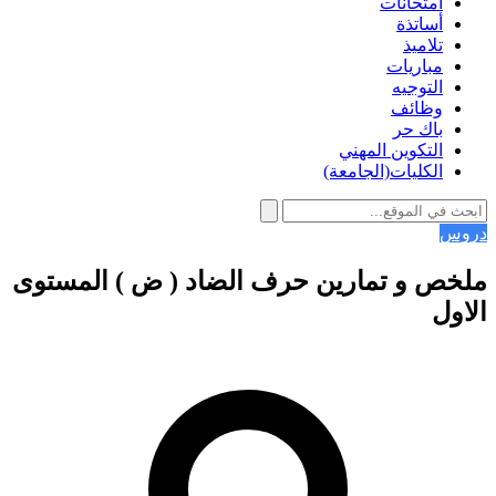
امتحانات
أساتذة
تلاميذ
مباريات
التوجيه
وظائف
باك حر
التكوين المهني
الكليات(الجامعة)
دروس
ملخص و تمارين حرف الضاد ( ض ) المستوى
الاول