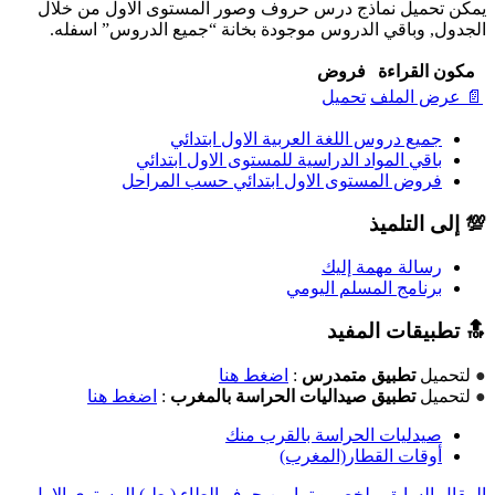
يمكن تحميل نماذج درس حروف وصور المستوى الاول من خلال
الجدول, وباقي الدروس موجودة بخانة “جميع الدروس” اسفله.
مكون القراءة
فروض
📄 عرض الملف
تحميل
جميع دروس اللغة العربية الاول ابتدائي
باقي المواد الدراسية للمستوى الاول ابتدائي
فروض المستوى الاول ابتدائي حسب المراحل
💯 إلى التلميذ
رسالة مهمة إليك
برنامج المسلم اليومي
🔝 تطبيقات المفيد
●
لتحميل
تطبيق متمدرس
:
اضغط هنا
●
لتحميل
تطبيق صيداليات الحراسة بالمغرب
:
اضغط هنا
صيدليات الحراسة بالقرب منك
أوقات القطار(المغرب)
المقال السابق
ملخص و تمارين حرف الطاء ( ط ) المستوى الاول