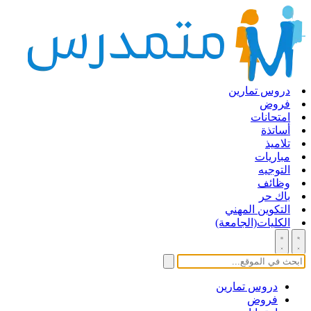
دروس تمارين
فروض
امتحانات
أساتذة
تلاميذ
مباريات
التوجيه
وظائف
باك حر
التكوين المهني
الكليات(الجامعة)
دروس تمارين
فروض