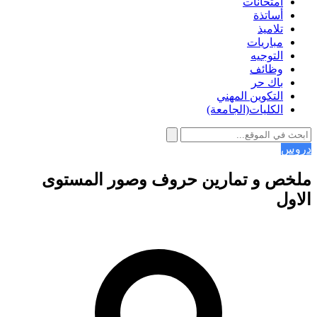
امتحانات
أساتذة
تلاميذ
مباريات
التوجيه
وظائف
باك حر
التكوين المهني
الكليات(الجامعة)
دروس
ملخص و تمارين حروف وصور المستوى
الاول