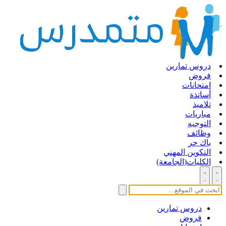
دروس تمارين
فروض
امتحانات
أساتذة
تلاميذ
مباريات
التوجيه
وظائف
باك حر
التكوين المهني
الكليات(الجامعة)
دروس تمارين
فروض