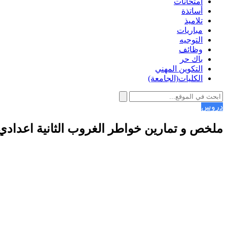
امتحانات
أساتذة
تلاميذ
مباريات
التوجيه
وظائف
باك حر
التكوين المهني
الكليات(الجامعة)
دروس
ملخص و تمارين خواطر الغروب الثانية اعدادي