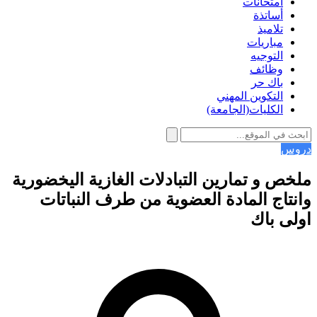
امتحانات
أساتذة
تلاميذ
مباريات
التوجيه
وظائف
باك حر
التكوين المهني
الكليات(الجامعة)
دروس
ملخص و تمارين التبادلات الغازية اليخضورية
وانتاج المادة العضوية من طرف النباتات
اولى باك