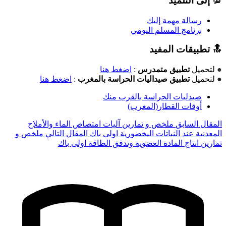
💯 إلى التلميذ
رسالة مهمة إليك
برنامج المسلم اليومي
🔝 تطبيقات المفيد
●
لتحميل
تطبيق متمدرس
:
اضغط هنا
●
لتحميل
تطبيق صيداليات الحراسة بالمغرب
:
اضغط هنا
صيدليات الحراسة بالقرب منك
أوقات القطار(المغرب)
المقال السابق
ملخص و تمارين آليات امتصاص الماء والأملاح
المعدنية عند النباتات اليخضورية اولى باك
المقال التالي
ملخص و
تمارين انتاج المادة العضوية وتدفق الطاقة اولى باك