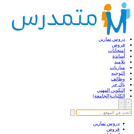
دروس تمارين
فروض
امتحانات
أساتذة
تلاميذ
مباريات
التوجيه
وظائف
باك حر
التكوين المهني
الكليات(الجامعة)
دروس تمارين
فروض