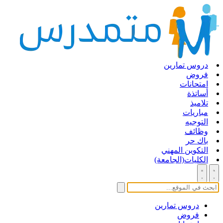
دروس تمارين
فروض
امتحانات
أساتذة
تلاميذ
مباريات
التوجيه
وظائف
باك حر
التكوين المهني
الكليات(الجامعة)
دروس تمارين
فروض