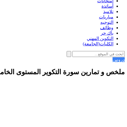
امتحانات
أساتذة
تلاميذ
مباريات
التوجيه
وظائف
باك حر
التكوين المهني
الكليات(الجامعة)
دروس
ملخص و تمارين سورة التكوير المستوى الخا