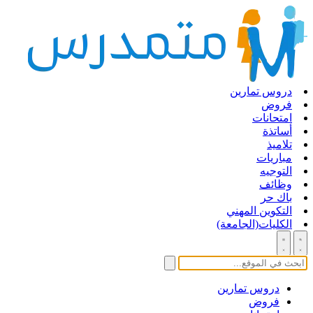
دروس تمارين
فروض
امتحانات
أساتذة
تلاميذ
مباريات
التوجيه
وظائف
باك حر
التكوين المهني
الكليات(الجامعة)
دروس تمارين
فروض