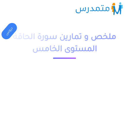
دروس
ملخص و تمارين سورة الحاقة
المستوى الخامس
1 دقيقة قراءة
23632 مشاهدة
moutamadriss
ملخص و تمارين وحلول درس سورة الحاقة المستوى الخامس
ابتدائي pdf، اضافة الى فروض وامتحانات مع التصحيح وجذاذات.
يخص مادة التربية الاسلامية لتلاميذ السنة الخامس ابتدائي مقدم
بعدة نماذج وشروحات.
يمكن تحميل نماذج درس سورة الحاقة المستوى الخامس من خلال
الجدول, وباقي الدروس موجودة بخانة “جميع الدروس” اسفله.