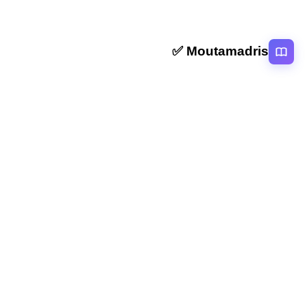
Moutamadris ✅
منصة تعليمية عربية رائدة تقدم محتوى تعليمي لمختلف المستوبات التعليمية
بالمغرب
روابط سريعة
الرئيسية
المقالات
التصنيفات
دروس
امتحانات
الاستاذ
Moutamadris
Concours
تابعنا