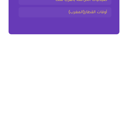
أوقات القطار(المغرب)
المقال السابق
ملخص و تمارين سورة التكوير المستوى الخامس
المقال التالي
ملخص و تمارين سورة المعارج المستوى الخامس