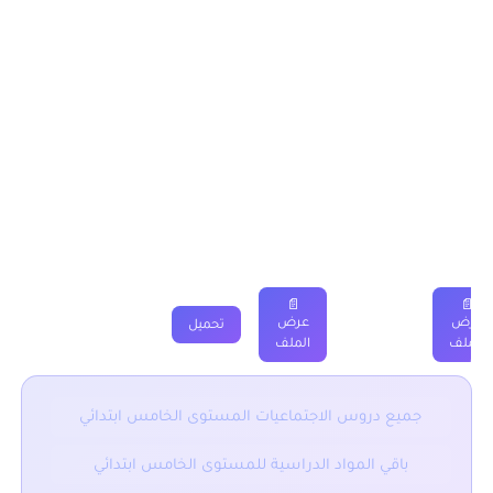
يمكن تحميل نماذج درس ما العلاقة بين حقي وحق الآخر؟ المستوى
الخامس من خلال الجدول, وباقي الدروس موجودة بخانة “جميع
الدروس” اسفله.
ما العلاقة بين حقي وحق الآخر؟ المستوى
الخامس ابتدائي
دروس
ملخصات
تمارين
فروض
جذاذة
فيديو
📄
📄
عرض
عرض
تحميل
الملف
الملف
جميع دروس الاجتماعيات المستوى الخامس ابتدائي
باقي المواد الدراسية للمستوى الخامس ابتدائي