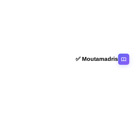
ملخص و تمارين ما العلاقة بين الحق والواجب؟ المستوى
الخامس
Moutamadris ✅
منصة تعليمية عربية رائدة تقدم محتوى تعليمي لمختلف المستوبات التعليمية
بالمغرب
روابط سريعة
الرئيسية
المقالات
التصنيفات