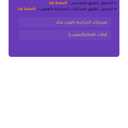
●
لتحميل
تطبيق متمدرس
:
اضغط هنا
●
لتحميل
تطبيق صيداليات الحراسة بالمغرب
:
اضغط هنا
صيدليات الحراسة بالقرب منك
أوقات القطار(المغرب)
المقال السابق
ملخص و تمارين ماهو الواجب/المسؤولية؟ المستوى
الخامس
المقال التالي