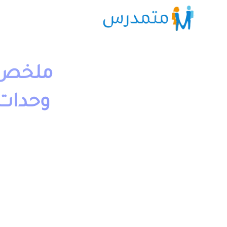
ملخص و
وحدات
1 دقيقة قراءة
moutamadriss
الى فروض وامتحانات مع التصحيح وجذاذات. يخص مادة الرياض