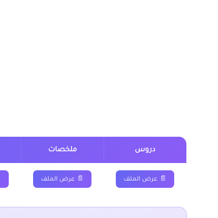
وشروحات.
يمكن تحميل نماذج درس وحدات قياس الحجوم – وحدات الح
الدروس موجودة بخانة “جميع الدروس” اسفله.
وحدات قياس الحجوم – 
السعة المستوى السادس
دروس
ملخصات
📄 عرض الملف
📄 عرض الملف