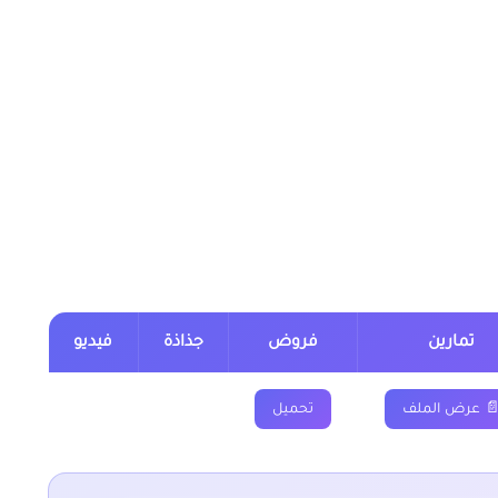
جم ووحدات السعة المستوى السادس من خلال الجدول, وباقي
وحدات الحجم ووحدات
 ابتدائي
تمارين
فروض
جذاذة
فيديو
 عرض الملف
تحميل