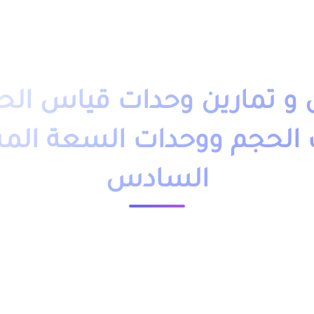
دروس تمارين
فروض
امتحانات
أساتذة
تلاميذ
مباريات
التوجيه
وظائف
باك حر
التكوين 
 تمارين وحدات قياس الح
 الحجم ووحدات السعة الم
السادس
23654 مشاهدة
ملخص و تمارين وحلول درس وحدات قياس الحجوم – وحدات الحجم ووحدات السعة المستوى السادس ابتدائي pdf، اضافة
يات لتلاميذ السنة السادسة ابتدائي مقدم بعدة نماذج