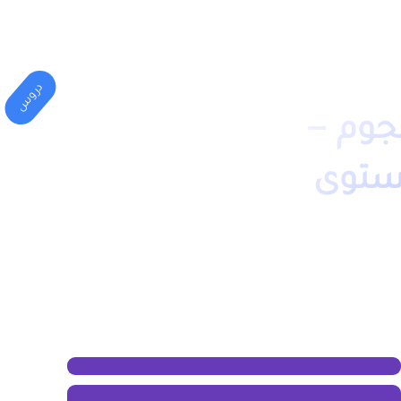
المهني
الكليات(الجامعة)
دروس
جوم –
ستوى