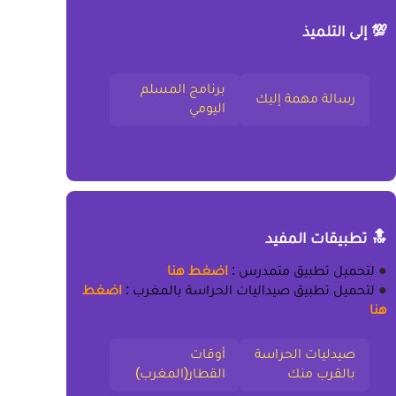
💯 إلى التلميذ
برنامج المسلم
رسالة مهمة إليك
اليومي
🔝 تطبيقات المفيد
●
لتحميل
تطبيق متمدرس
:
اضغط هنا
●
لتحميل
تطبيق صيداليات الحراسة بالمغرب
:
اضغط
هنا
صيدليات الحراسة
أوقات
بالقرب منك
القطار(المغرب)