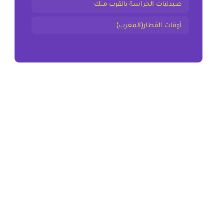
صيدليات الحراسة بالقرب منك
أوقات القطار(المغرب)
المقال السابق
ملخص و تمارين صور من الكفاح الوطني الثانية اعدادي
المقال التالي
ملخص و تمارين التفاعل الحضاري الثانية اعدادي