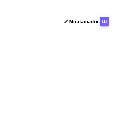
Moutamadris ✅
منصة تعليمية عربية رائدة تقدم محتوى تعليمي لمختلف المستوبات التعليمية
بالمغرب
روابط سريعة
الرئيسية
المقالات
التصنيفات
دروس
امتحانات
الاستاذ
Moutamadris
Concours