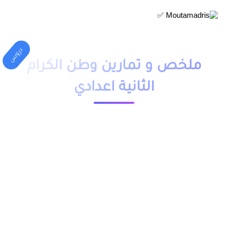
دروس
ملخص و تمارين وطن الكرام
الثانية اعدادي
1 دقيقة قراءة
23545 مشاهدة
moutamadriss
ملخص و تمارين وحلول درس وطن الكرام للسنة الثانية اعدادي pdf،
اضافة الى فروض وامتحانات مع التصحيح وجذاذات. يخص مادة
اللغة العربية لتلاميذ المستوى الثانية اعدادي مقدم بعدة نماذج .
يمكنكم تحميل نماذج درس وطن الكرام الثانية اعدادي من خلال
الجدول, وباقي الدروس موجودة بخانة “جميع الدروس” اسفل
الجدول.