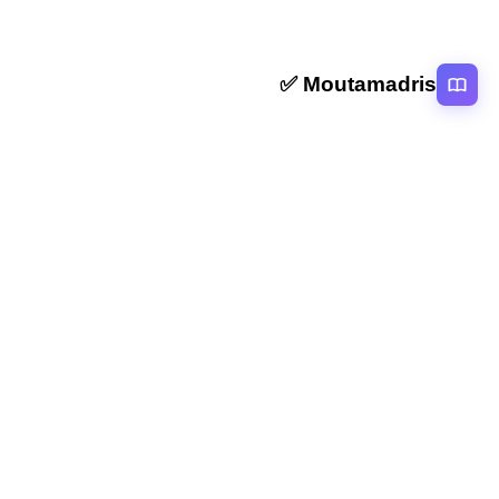
Moutamadris ✅
منصة تعليمية عربية رائدة تقدم محتوى تعليمي لمختلف المستوبات التعليمية
بالمغرب
روابط سريعة
الرئيسية
المقالات
التصنيفات
دروس
امتحانات
الاستاذ
Moutamadris
Concours
تابعنا