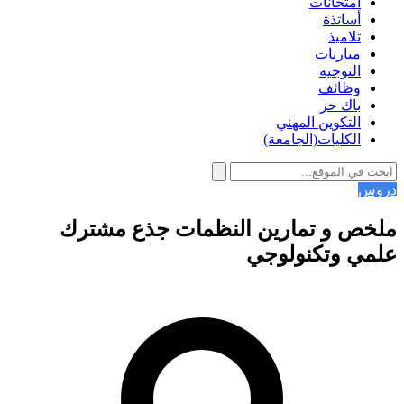
امتحانات
أساتذة
تلاميذ
مباريات
التوجيه
وظائف
باك حر
التكوين المهني
الكليات(الجامعة)
دروس
ملخص و تمارين النظمات جذع مشترك
علمي وتكنولوجي