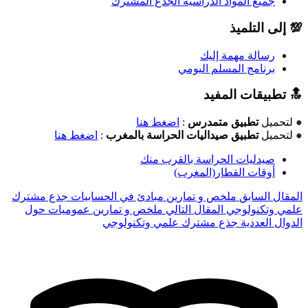
جميع المواد الدراسية الجذع المشترك
💯 إلى التلميذ
رسالة مهمة إليك
برنامج المسلم اليومي
🔝 تطبيقات المفيد
●
لتحميل
تطبيق متمدرس
:
اضغط هنا
●
لتحميل
تطبيق صيداليات الحراسة بالمغرب
:
اضغط هنا
صيدليات الحراسة بالقرب منك
أوقات القطار(المغرب)
المقال السابق
ملخص و تمارين مبادئ في الحسابيات جذع مشترك
علمي وتكنولوجي
المقال التالي
ملخص و تمارين عموميات حول
الدوال العددية جذع مشترك علمي وتكنولوجي