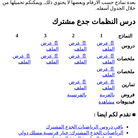
بعدة نماذج حسب الارقام وبعضها لا يحتوي ذلك, ويمكنكم تحميلها من
خلال الجدول أسفله.
درس النظمات جدع مشترك
4
3
2
1
النماذج
📄 عرض
📄 عرض
📄 عرض
دروس
الملف
الملف
الملف
📄 عرض
📄 عرض
📄 عرض
📄 عرض
ملخصات
الملف
الملف
الملف
الملف
📄 عرض
ملخصات
الملف
📄 عرض
📄 عرض
تمارين
الملف
الملف
فروض
بالعربية
بالفرنسية
فيديوهات
مشاهدة
■ نقدم لكم ايضا :
باقي دروس الرياضيات الجذع المشترك
الرياضيات الجذع المشترك: خيار فرنسية مسلك دولي