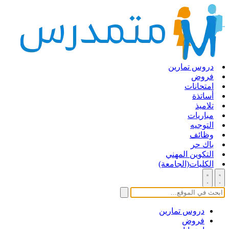
دروس تمارين
فروض
امتحانات
أساتذة
تلاميذ
مباريات
التوجيه
وظائف
باك حر
التكوين المهني
الكليات(الجامعة)
دروس تمارين
فروض